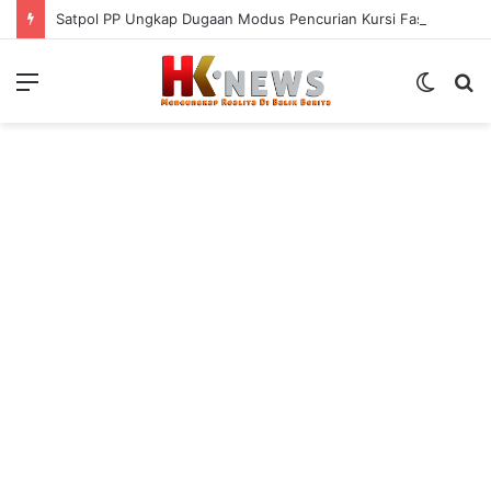
Satpol PP Ungkap Dugaan Modus Pencurian Kursi Fasum Pemkot Surabaya Pakai Ambulans
Menu
Switch
S
skin
fo