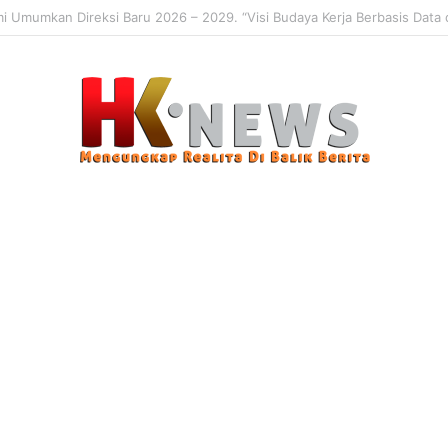
 Sasaran, Uji Coba Perlinsos Digital di Surabaya Hampir 100 Persen