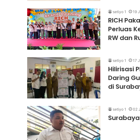
setiyo 1
19 J
RICH Paka
Perluas K
RW dan R
setiyo 1
17 J
Hilirisasi
Daring Gu
di Surab
setiyo 1
02 J
Surabaya 