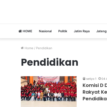
HOME
Nasional
Politik
Jatim Raya
Jateng
Home
/
Pendidikan
Pendidikan
setiyo 1
04 
Komisi D 
Rakyat Ke
Pendidika