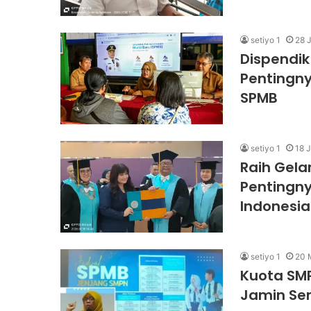
setiyo 1
28 
Dispendik
Pentingny
SPMB
setiyo 1
18 
Raih Gelar
Pentingny
Indonesia
setiyo 1
20 
Kuota SMP
Jamin Se