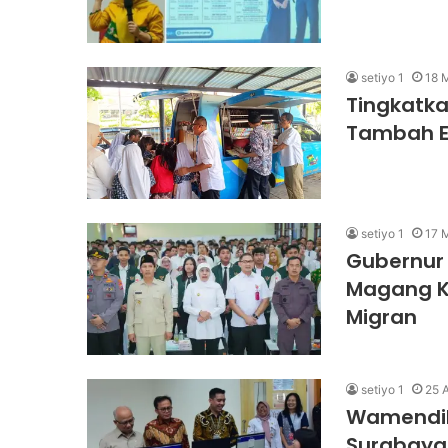
setiyo 1
18 
Tingkatka
Tambah Em
setiyo 1
17 
Gubernur 
Magang Ke
Migran
setiyo 1
25 A
Wamendik
Surabaya,