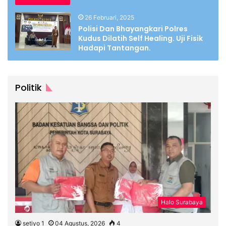
26 Februari, 2025
Polisi Dan Bhayangkari Polres
Kudus Dilatih Self Healing. Uji Fisik
Hadapi Tantangan.
Politik
Halo Surabaya
setiyo 1
04 Agustus, 2026
4