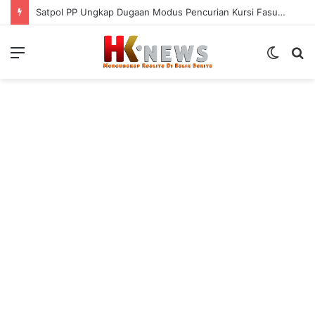
Satpol PP Ungkap Dugaan Modus Pencurian Kursi Fasum Pemkot Surabaya Pakai Ambulans
Menu
Switch
S
skin
fo