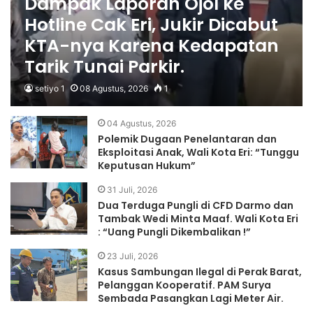
Dampak Laporan Ojol ke
Hotline Cak Eri, Jukir Dicabut
KTA-nya Karena Kedapatan
Tarik Tunai Parkir.
setiyo 1
08 Agustus, 2026
1
04 Agustus, 2026
Polemik Dugaan Penelantaran dan
Eksploitasi Anak, Wali Kota Eri: “Tunggu
Keputusan Hukum”
31 Juli, 2026
Dua Terduga Pungli di CFD Darmo dan
Tambak Wedi Minta Maaf. Wali Kota Eri
: “Uang Pungli Dikembalikan !”
23 Juli, 2026
Kasus Sambungan Ilegal di Perak Barat,
Pelanggan Kooperatif. PAM Surya
Sembada Pasangkan Lagi Meter Air.