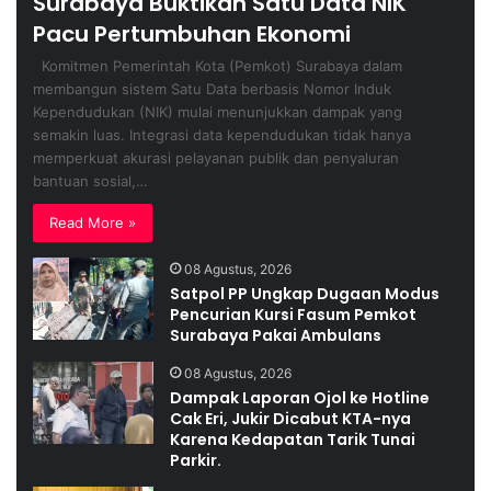
Surabaya Buktikan Satu Data NIK
Pacu Pertumbuhan Ekonomi
Komitmen Pemerintah Kota (Pemkot) Surabaya dalam
membangun sistem Satu Data berbasis Nomor Induk
Kependudukan (NIK) mulai menunjukkan dampak yang
semakin luas. Integrasi data kependudukan tidak hanya
memperkuat akurasi pelayanan publik dan penyaluran
bantuan sosial,…
Read More »
08 Agustus, 2026
Satpol PP Ungkap Dugaan Modus
Pencurian Kursi Fasum Pemkot
Surabaya Pakai Ambulans
08 Agustus, 2026
Dampak Laporan Ojol ke Hotline
Cak Eri, Jukir Dicabut KTA-nya
Karena Kedapatan Tarik Tunai
Parkir.