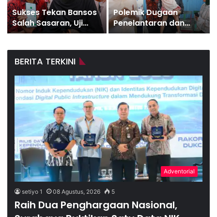
Pemkot Surabaya
SGE 2026 Dibuka, Wali
Tetapkan Tiga Direksi
Kota Eri Dorong UMKM
Baru PDAM Surya
Surabaya Tembus
Sembada, Fokus
Transaksi Rp9 Miliar
Perkuat Layanan dan
BERITA TERKINI
Kinerja
Adventorial
setiyo 1
08 Agustus, 2026
5
Raih Dua Penghargaan Nasional,