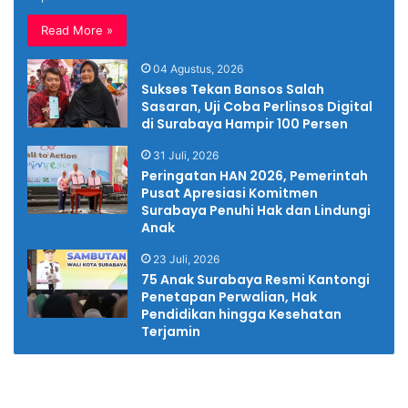
Read More »
04 Agustus, 2026
Sukses Tekan Bansos Salah
Sasaran, Uji Coba Perlinsos Digital
di Surabaya Hampir 100 Persen
31 Juli, 2026
Peringatan HAN 2026, Pemerintah
Pusat Apresiasi Komitmen
Surabaya Penuhi Hak dan Lindungi
Anak
23 Juli, 2026
75 Anak Surabaya Resmi Kantongi
Penetapan Perwalian, Hak
Pendidikan hingga Kesehatan
Terjamin