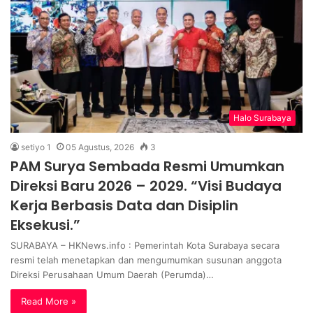
Halo Surabaya
setiyo 1
05 Agustus, 2026
3
PAM Surya Sembada Resmi Umumkan
Direksi Baru 2026 – 2029. “Visi Budaya
Kerja Berbasis Data dan Disiplin
Eksekusi.”
​SURABAYA – HKNews.info : Pemerintah Kota Surabaya secara
resmi telah menetapkan dan mengumumkan susunan anggota
Direksi Perusahaan Umum Daerah (Perumda)…
Read More »