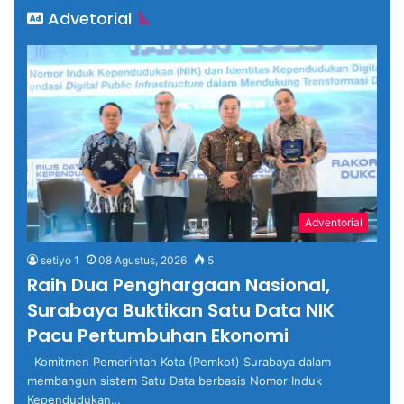
Advetorial
Adventorial
setiyo 1
08 Agustus, 2026
5
Raih Dua Penghargaan Nasional,
Surabaya Buktikan Satu Data NIK
Pacu Pertumbuhan Ekonomi
Komitmen Pemerintah Kota (Pemkot) Surabaya dalam
membangun sistem Satu Data berbasis Nomor Induk
Kependudukan…