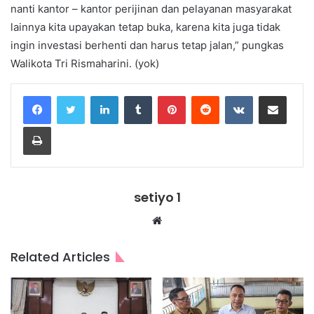
nanti kantor – kantor perijinan dan pelayanan masyarakat
lainnya kita upayakan tetap buka, karena kita juga tidak
ingin investasi berhenti dan harus tetap jalan,” pungkas
Walikota Tri Rismaharini. (yok)
LinkedIn
Tumblr
Pinterest
Reddit
VKontakte
Share via Email
Print
setiyo 1
Website
Related Articles