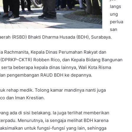
langs
ung
perlua
san
erah (RSBD) Bhakti Dharma Husada (BDH), Surabaya.
ia Rachmanita, Kepala Dinas Perumahan Rakyat dan
g (DPRKP-CKTR) Robben Rico, dan Kepala Bidang Bangunan
erta beberapa kepala dinas lainnya, Wali Kota Risma
ap dan pengembangan RAUD BDH ke depannya.
ntuk rehap medik. Tolong kamar mandinya nanti juga
ico dan Iman Krestian.
ang ada di sisi belakang. Ia juga terlihat memberikan
terpadu. Menurutnya, ia sengaja melihat BDH karena
simalkan untuk fungsi-fungsi yang lain, sehingga