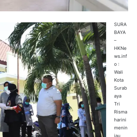
SURA
BAYA
–
HKNe
ws.inf
o :
Wali
Kota
Surab
aya
Tri
Risma
harini
menin
jau