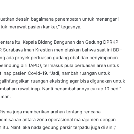
a buatkan desain bagaimana penempatan untuk menangani
ntuk merawat pasien kanker,” tegasnya.
ntara itu, Kepala Bidang Bangunan dan Gedung DPRKP
 Surabaya Iman Krestian menjelaskan bahwa saat ini BDH
ng ada proyek perluasan gudang obat dan penyimpanan
 pelindung diri (APD), termasuk pula perluasan area untuk
t inap pasien Covid-19. “Jadi, nambah ruangan untuk
alihfungsikan ruangan eksisting agar bisa digunakan untuk
mbahan rawat inap. Nanti penambahannya cukup 10 bed,”
 Iman.
a Risma juga memberikan arahan tentang rencana
emisahan antara zona operasional manajemen dengan
 itu. Nanti aka nada gedung parkir terpadu juga di sini,”