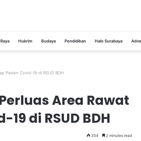
 Raya
Hukrim
Budaya
Pendidikan
Halo Surabaya
Adve
nap Pasien Covid-19 di RSUD BDH
 Perluas Area Rawat
d-19 di RSUD BDH
354
2 minutes read