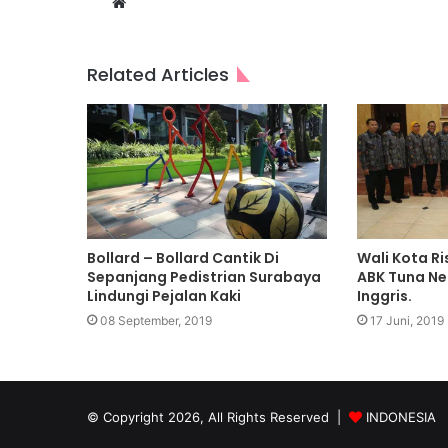
Website
Related Articles
Bollard – Bollard Cantik Di
Wali Kota R
Sepanjang Pedistrian Surabaya
ABK Tuna Net
Lindungi Pejalan Kaki
Inggris.
08 September, 2019
17 Juni, 2019
© Copyright 2026, All Rights Reserved |
INDONESIA