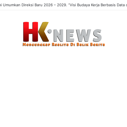
 Sasaran, Uji Coba Perlinsos Digital di Surabaya Hampir 100 Persen