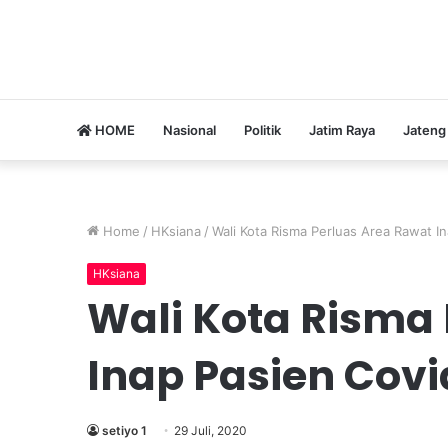
HOME
Nasional
Politik
Jatim Raya
Jateng
Home
/
HKsiana
/
Wali Kota Risma Perluas Area Rawat I
HKsiana
Wali Kota Risma
Inap Pasien Covi
setiyo 1
29 Juli, 2020