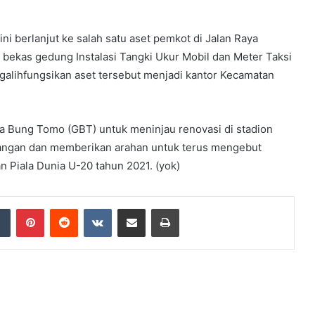
i berlanjut ke salah satu aset pemkot di Jalan Raya
ekas gedung Instalasi Tangki Ukur Mobil dan Meter Taksi
galihfungsikan aset tersebut menjadi kantor Kecamatan
ra Bung Tomo (GBT) untuk meninjau renovasi di stadion
ruangan dan memberikan arahan untuk terus mengebut
n Piala Dunia U-20 tahun 2021. (yok)
dIn
Tumblr
Pinterest
Reddit
VKontakte
Share via Email
Print