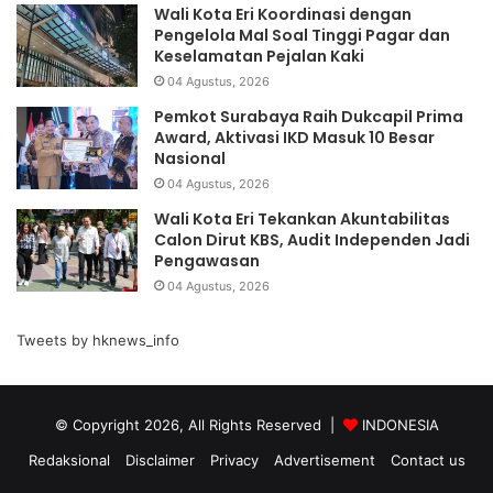
Wali Kota Eri Koordinasi dengan
Pengelola Mal Soal Tinggi Pagar dan
Keselamatan Pejalan Kaki
04 Agustus, 2026
Pemkot Surabaya Raih Dukcapil Prima
Award, Aktivasi IKD Masuk 10 Besar
Nasional
04 Agustus, 2026
Wali Kota Eri Tekankan Akuntabilitas
Calon Dirut KBS, Audit Independen Jadi
Pengawasan
04 Agustus, 2026
Tweets by hknews_info
© Copyright 2026, All Rights Reserved |
INDONESIA
Redaksional
Disclaimer
Privacy
Advertisement
Contact us