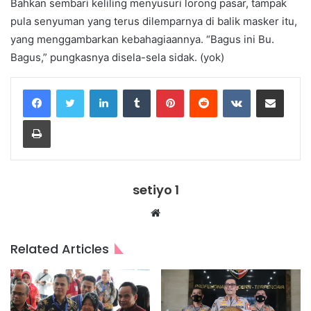
Bahkan sembari keliling menyusuri lorong pasar, tampak
pula senyuman yang terus dilemparnya di balik masker itu,
yang menggambarkan kebahagiaannya. “Bagus ini Bu.
Bagus,” pungkasnya disela-sela sidak. (yok)
LinkedIn
Tumblr
Pinterest
Reddit
VKontakte
Share via Email
Print
setiyo 1
Website
Related Articles