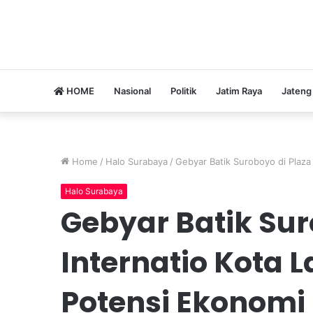
HOME
Nasional
Politik
Jatim Raya
Jateng
Home
/
Halo Surabaya
/
Gebyar Batik Suroboyo di Plaza
Halo Surabaya
Gebyar Batik Sur
Internatio Kota
Potensi Ekonomi 