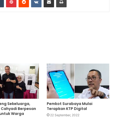
eng Sekeluarga,
Pemkot Surabaya Mulai
ri Cahyadi Berpesan
Terapkan KTP Digital
l untuk Warga
22 September, 2022