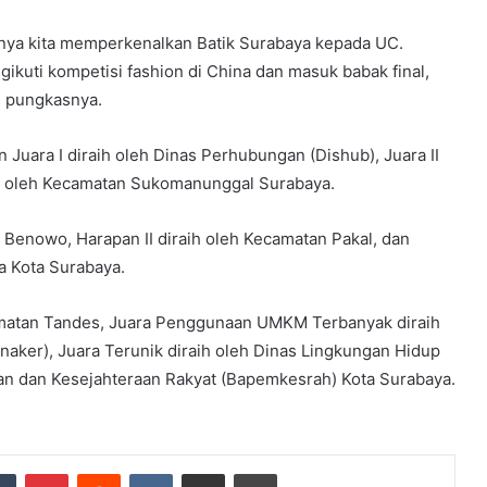
nya kita memperkenalkan Batik Surabaya kepada UC.
ikuti kompetisi fashion di China dan masuk babak final,
 pungkasnya.
uara I diraih oleh Dinas Perhubungan (Dishub), Juara II
aih oleh Kecamatan Sukomanunggal Surabaya.
n Benowo, Harapan II diraih oleh Kecamatan Pakal, dan
a Kota Surabaya.
camatan Tandes, Juara Penggunaan UMKM Terbanyak diraih
inaker), Juara Terunik diraih oleh Dinas Lingkungan Hidup
han dan Kesejahteraan Rakyat (Bapemkesrah) Kota Surabaya.
dIn
Tumblr
Pinterest
Reddit
VKontakte
Share via Email
Print