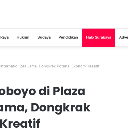
 Raya
Hukrim
Budaya
Pendidikan
Halo Surabaya
Adve
 Internatio Kota Lama, Dongkrak Potensi Ekonomi Kreatif
oboyo di Plaza
 Lama, Dongkrak
Kreatif