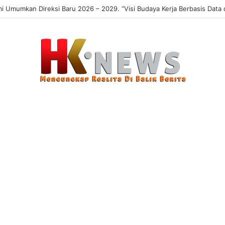
 Sasaran, Uji Coba Perlinsos Digital di Surabaya Hampir 100 Persen