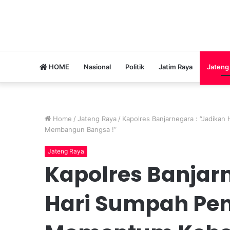
HOME
Nasional
Politik
Jatim Raya
Jateng
Home
/
Jateng Raya
/
Kapolres Banjarnegara : “Jadik
Membangun Bangsa !”
Jateng Raya
Kapolres Banjarn
Hari Sumpah Pe