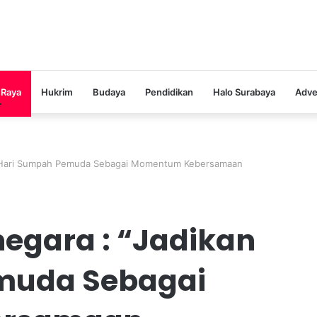
 Raya
Hukrim
Budaya
Pendidikan
Halo Surabaya
Adve
an Hari Sumpah Pemuda Sebagai Momentum Kebersamaan
egara : “Jadikan
muda Sebagai