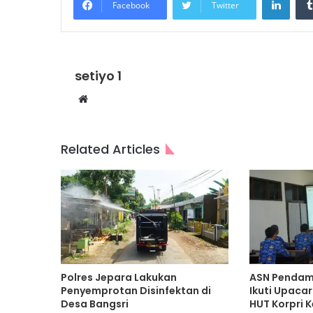
Facebook
Twitter
setiyo 1
Website
Related Articles
Polres Jepara Lakukan
ASN Pendam
Penyemprotan Disinfektan di
Ikuti Upacar
Desa Bangsri
HUT Korpri K