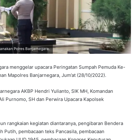
anakan Polres Banjarnegara.
ara menggelar upacara Peringatan Sumpah Pemuda Ke-
an Mapolres Banjarnegara, Jum’at (28/10/2022).
njarnegara AKBP Hendri Yulianto, SIK MH, Komandan
 Ali Purnomo, SH dan Perwira Upacara Kapolsek
un rangkaian kegiatan diantaranya, pengibaran Bendera
h Putih, pembacaan teks Pancasila, pembacaan
ukaan UUD 1945, pembacaan Kongres Keputusan