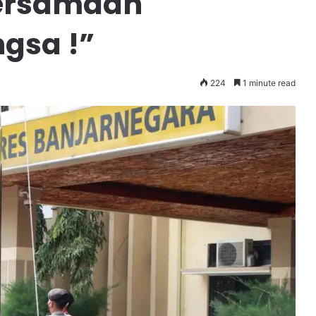
ersamaan
gsa !”
224
1 minute read