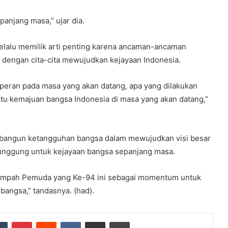
anjang masa,” ujar dia.
elalu memilik arti penting karena ancaman-ancaman
 dengan cita-cita mewujudkan kejayaan Indonesia.
rperan pada masa yang akan datang, apa yang dilakukan
tu kemajuan bangsa Indonesia di masa yang akan datang,”
bangun ketangguhan bangsa dalam mewujudkan visi besar
punggung untuk kejayaan bangsa sepanjang masa.
 Sumpah Pemuda yang Ke-94 ini sebagai momentum untuk
angsa,” tandasnya. (had).
dIn
Tumblr
Pinterest
Reddit
VKontakte
Share via Email
Print