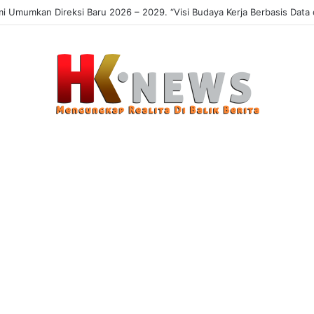
 Sasaran, Uji Coba Perlinsos Digital di Surabaya Hampir 100 Persen