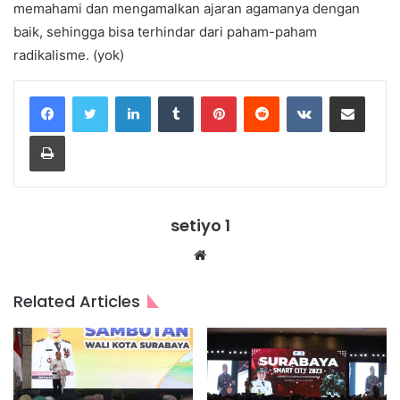
memahami dan mengamalkan ajaran agamanya dengan
baik, sehingga bisa terhindar dari paham-paham
radikalisme. (yok)
LinkedIn
Tumblr
Pinterest
Reddit
VKontakte
Share via Email
Print
setiyo 1
Website
Related Articles