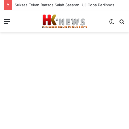
Sukses Tekan Bansos Salah Sasaran, Uji Coba Perlinsos Digital di Surabaya Hampir 100 Persen
Menu
Switch
S
skin
fo