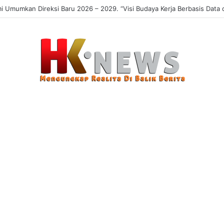
 Sasaran, Uji Coba Perlinsos Digital di Surabaya Hampir 100 Persen