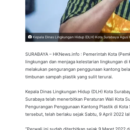
Kepala Dinas Lingkungan Hidup (DLH) Kota Surabaya Agus H
SURABAYA – HKNews.info : Pemerintah Kota (Pemk
lingkungan dan menjaga kelestarian lingkungan di 
melakukan pengurangan penggunaan kantong belanj
timbunan sampah plastik yang sulit terurai.
Kepala Dinas Lingkungan Hidup (DLH) Kota Surab
Surabaya telah menerbitkan Peraturan Wali Kota S
Pengurangan Penggunaan Kantong Plastik di Kota
tersebut, telah berlaku sejak Sabtu, 9 April 2022 lal
“Perwali ini sudah diterbitkan sejak 9 Maret 2022 