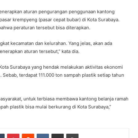
 menerapkan aturan pengurangan penggunaan kantong
n pasar krempyeng (pasar cepat bubar) di Kota Surabaya.
hwa peraturan tersebut bisa diterapkan.
ingkat kecamatan dan kelurahan. Yang jelas, akan ada
nerapkan aturan tersebut,” kata dia.
 Kota Surabaya yang hendak melakukan aktivitas ekonomi
Sebab, terdapat 111.000 ton sampah plastik setiap tahun
 masyarakat, untuk terbiasa membawa kantong belanja ramah
ah plastik bisa mulai berkurang di Kota Surabaya,”
dIn
Tumblr
Pinterest
Reddit
VKontakte
Share via Email
Print