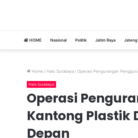
HOME
Nasional
Politik
Jatim Raya
Jateng
Home
/
Halo Surabaya
/
Operasi Pengurangan Pengguna
Halo Surabaya
Operasi Pengur
Kantong Plastik 
Depan