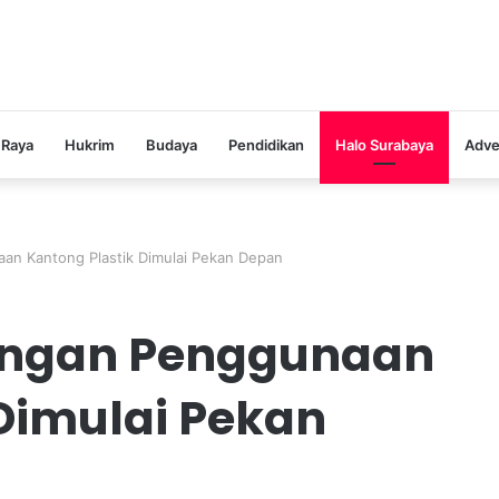
 Raya
Hukrim
Budaya
Pendidikan
Halo Surabaya
Adve
an Kantong Plastik Dimulai Pekan Depan
angan Penggunaan
Dimulai Pekan