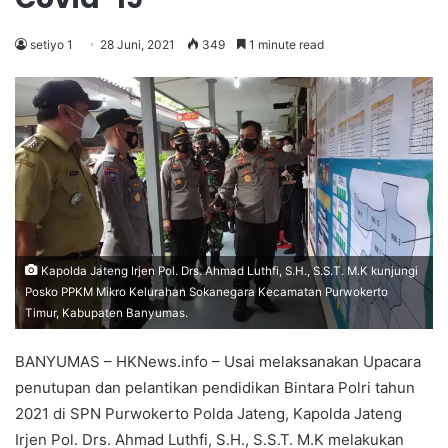
setiyo 1
28 Juni, 2021
349
1 minute read
Kapolda Jateng Irjen Pol. Drs. Ahmad Luthfi, S.H., S.S.T. M.K kunjungi
Posko PPKM Mikro Kelurahan Sokanegara Kecamatan Purwokerto
Timur, Kabupaten Banyumas.
BANYUMAS – HKNews.info – Usai melaksanakan Upacara
penutupan dan pelantikan pendidikan Bintara Polri tahun
2021 di SPN Purwokerto Polda Jateng, Kapolda Jateng
Irjen Pol. Drs. Ahmad Luthfi, S.H., S.S.T. M.K melakukan