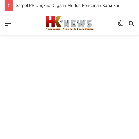
Satpol PP Ungkap Dugaan Modus Pencurian Kursi Fasum Pemkot Surabaya Pakai Ambulans
Menu
Switch
S
skin
fo