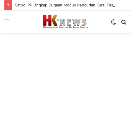
Satpol PP Ungkap Dugaan Modus Pencurian Kursi Fasum Pemkot Surabaya Pakai Ambulans
Menu
Switch
S
skin
fo