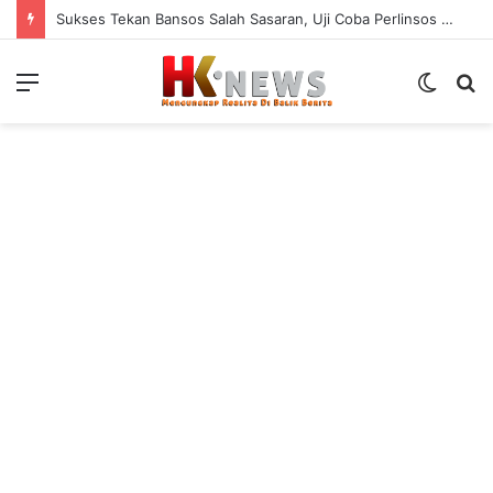
Sukses Tekan Bansos Salah Sasaran, Uji Coba Perlinsos Digital di Surabaya Hampir 100 Persen
Menu
Switch
S
skin
fo