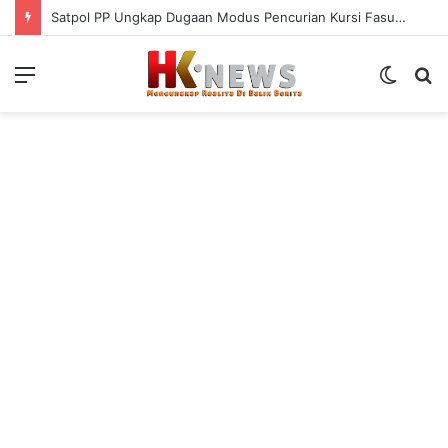
Satpol PP Ungkap Dugaan Modus Pencurian Kursi Fasum Pemkot Surabaya Pakai Ambulans
Menu
Switch
S
skin
fo