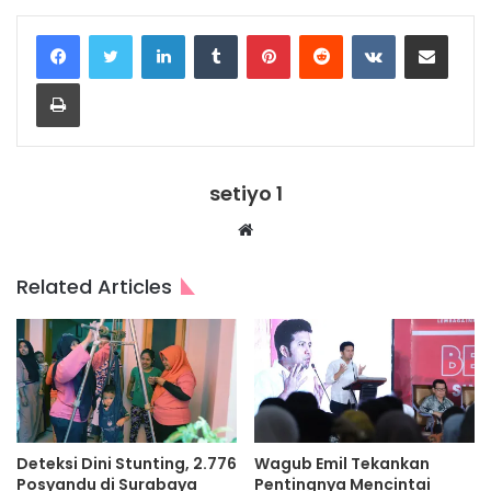
LinkedIn
Tumblr
Pinterest
Reddit
VKontakte
Share via Email
Print
setiyo 1
Website
Related Articles
Deteksi Dini Stunting, 2.776
Wagub Emil Tekankan
Posyandu di Surabaya
Pentingnya Mencintai