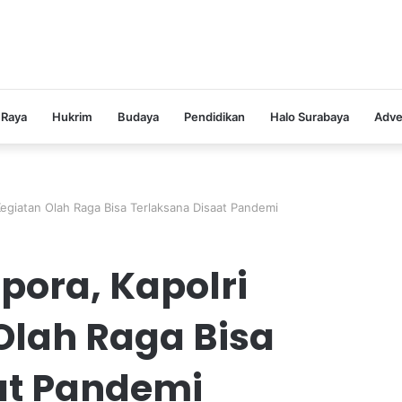
 Raya
Hukrim
Budaya
Pendidikan
Halo Surabaya
Adve
egiatan Olah Raga Bisa Terlaksana Disaat Pandemi
ora, Kapolri
Olah Raga Bisa
at Pandemi