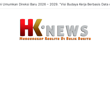
 Sasaran, Uji Coba Perlinsos Digital di Surabaya Hampir 100 Persen