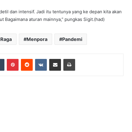
detil dan intensif. Jadi itu tentunya yang ke depan kita akan
jut Bagaimana aturan mainnya,” pungkas Sigit.(had)
 Raga
Menpora
Pandemi
dIn
Tumblr
Pinterest
Reddit
VKontakte
Share via Email
Print