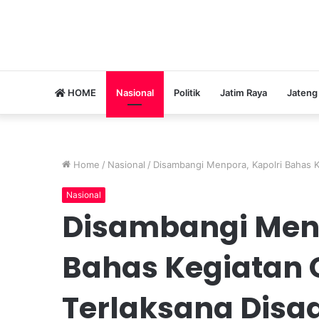
HOME
Nasional
Politik
Jatim Raya
Jateng
Home
/
Nasional
/
Disambangi Menpora, Kapolri Bahas K
Nasional
Disambangi Menp
Bahas Kegiatan 
Terlaksana Disa