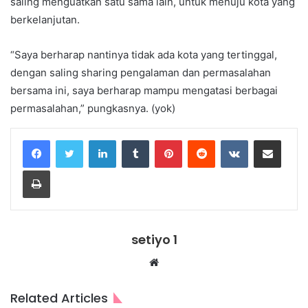
saling menguatkan satu sama lain, untuk menuju kota yang
berkelanjutan.
“Saya berharap nantinya tidak ada kota yang tertinggal,
dengan saling sharing pengalaman dan permasalahan
bersama ini, saya berharap mampu mengatasi berbagai
permasalahan,” pungkasnya. (yok)
LinkedIn
Tumblr
Pinterest
Reddit
VKontakte
Share via Email
Print
setiyo 1
Website
Related Articles