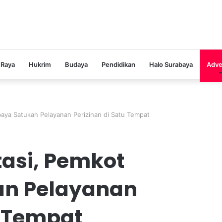
 Raya
Hukrim
Budaya
Pendidikan
Halo Surabaya
Adve
aya Satukan Pelayanan Perizinan di Satu Tempat
asi, Pemkot
an Pelayanan
u Tempat