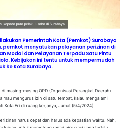
tasi kepada para pelaku usaha di Surabaya
 dilakukan Pemerintah Kota (Pemkot) Surabaya
u, pemkot menyatukan pelayanan perizinan di
man Modal dan Pelayanan Terpadu Satu Pintu
iola. Kebijakan ini tentu untuk mempermudah
uk ke Kota Surabaya.
gi di masing-masing OPD (Organisasi Perangkat Daerah).
la mau mengurus izin di satu tempat, kalau mengalami
ali Kota Eri di ruang kerjanya, Jumat (5/4/2024).
rizinan harus cepat dan harus ada kepastian waktu. Nah,
ertujuan untuk memotong rantai birokrasi yang terlalu