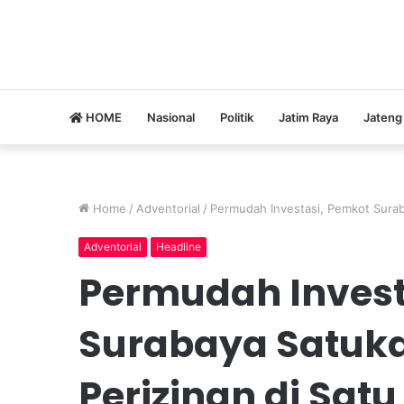
HOME
Nasional
Politik
Jatim Raya
Jateng
Home
/
Adventorial
/
Permudah Investasi, Pemkot Surab
Adventorial
Headline
Permudah Invest
Surabaya Satuk
Perizinan di Sat