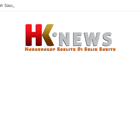
 Sasaran, Uji Coba Perlinsos Digital di Surabaya Hampir 100 Persen