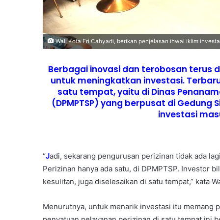
Wali Kota Eri Cahyadi, berikan penjelasan ihwal iklim inves
Berbagai inovasi dan terobosan terus
untuk meningkatkan investasi. Terbar
satu tempat, yaitu di Dinas Penana
(DPMPTSP) yang berpusat di Gedung S
investasi mas
“
J
adi, sekarang pengurusan perizinan tidak ada la
Perizinan hanya ada satu, di DPMPTSP. Investor bi
kesulitan, juga diselesaikan di satu tempat,” kata W
Menurutnya, untuk menarik investasi itu memang pe
penyatuan pelayanan perizinan di satu tempat ini b