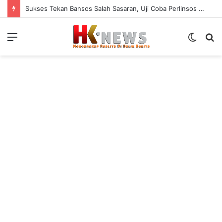
Sukses Tekan Bansos Salah Sasaran, Uji Coba Perlinsos Digital di Surabaya Hampir 100 Persen
Menu
Switch
S
skin
fo