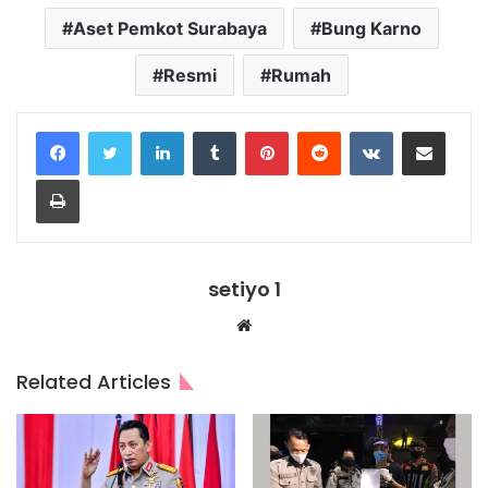
Aset Pemkot Surabaya
Bung Karno
Resmi
Rumah
LinkedIn
Tumblr
Pinterest
Reddit
VKontakte
Share via Email
Print
setiyo 1
Website
Related Articles