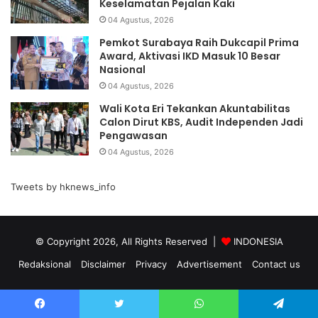
Keselamatan Pejalan Kaki
04 Agustus, 2026
Pemkot Surabaya Raih Dukcapil Prima
Award, Aktivasi IKD Masuk 10 Besar
Nasional
04 Agustus, 2026
Wali Kota Eri Tekankan Akuntabilitas
Calon Dirut KBS, Audit Independen Jadi
Pengawasan
04 Agustus, 2026
Tweets by hknews_info
© Copyright 2026, All Rights Reserved |
INDONESIA
Redaksional
Disclaimer
Privacy
Advertisement
Contact us
Facebook
Twitter
WhatsApp
Telegram