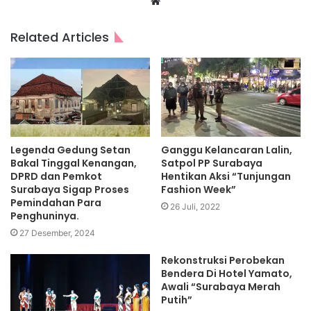
Website
Related Articles
Legenda Gedung Setan
Ganggu Kelancaran Lalin,
Bakal Tinggal Kenangan,
Satpol PP Surabaya
DPRD dan Pemkot
Hentikan Aksi “Tunjungan
Surabaya Sigap Proses
Fashion Week”
Pemindahan Para
26 Juli, 2022
Penghuninya.
27 Desember, 2024
Rekonstruksi Perobekan
Bendera Di Hotel Yamato,
Awali “Surabaya Merah
Putih”