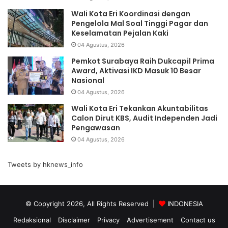
Wali Kota Eri Koordinasi dengan
Pengelola Mal Soal Tinggi Pagar dan
Keselamatan Pejalan Kaki
04 Agustus, 2026
Pemkot Surabaya Raih Dukcapil Prima
Award, Aktivasi IKD Masuk 10 Besar
Nasional
04 Agustus, 2026
Wali Kota Eri Tekankan Akuntabilitas
Calon Dirut KBS, Audit Independen Jadi
Pengawasan
04 Agustus, 2026
Tweets by hknews_info
© Copyright 2026, All Rights Reserved |
INDONESIA
Redaksional
Disclaimer
Privacy
Advertisement
Contact us