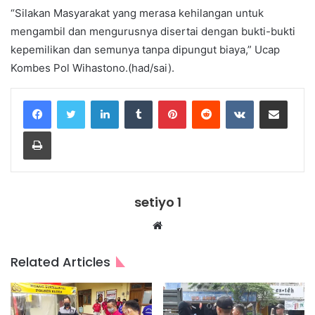
“Silakan Masyarakat yang merasa kehilangan untuk
mengambil dan mengurusnya disertai dengan bukti-bukti
kepemilikan dan semunya tanpa dipungut biaya,” Ucap
Kombes Pol Wihastono.(had/sai).
LinkedIn
Tumblr
Pinterest
Reddit
VKontakte
Share via Email
Print
setiyo 1
Website
Related Articles