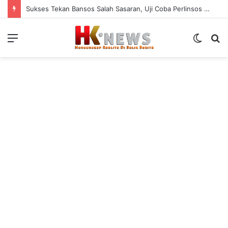
Sukses Tekan Bansos Salah Sasaran, Uji Coba Perlinsos Digital di Surabaya Hampir 100 Persen
Menu
Switch
S
skin
fo