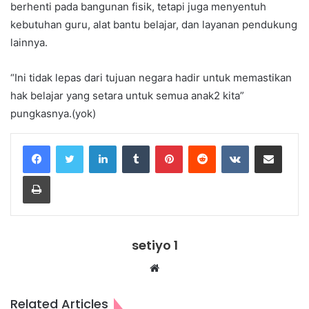
berhenti pada bangunan fisik, tetapi juga menyentuh
kebutuhan guru, alat bantu belajar, dan layanan pendukung
lainnya.
“Ini tidak lepas dari tujuan negara hadir untuk memastikan
hak belajar yang setara untuk semua anak2 kita”
pungkasnya.(yok)
LinkedIn
Tumblr
Pinterest
Reddit
VKontakte
Share via Email
Print
setiyo 1
Website
Related Articles