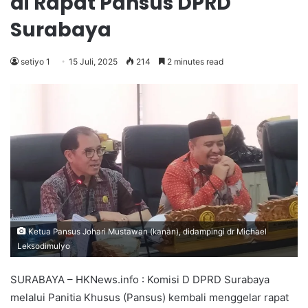
di Rapat Pansus DPRD
Surabaya
setiyo 1
15 Juli, 2025
214
2 minutes read
Ketua Pansus Johari Mustawan (kanan), didampingi dr Michael
Leksodimulyo
SURABAYA – HKNews.info : Komisi D DPRD Surabaya
melalui Panitia Khusus (Pansus) kembali menggelar rapat