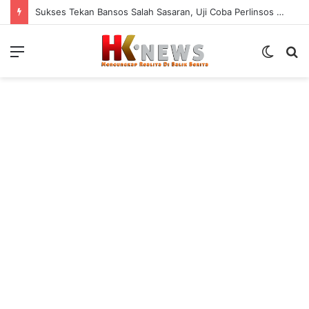
Sukses Tekan Bansos Salah Sasaran, Uji Coba Perlinsos Digital di Surabaya Hampir 100 Persen
Menu
Switch
S
skin
fo