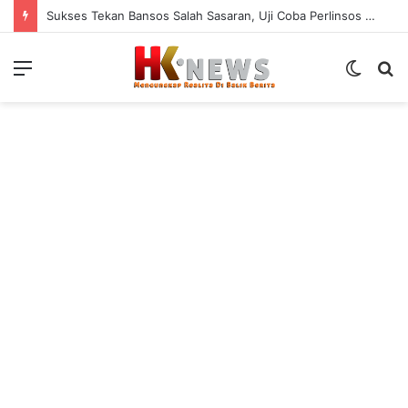
Sukses Tekan Bansos Salah Sasaran, Uji Coba Perlinsos Digital di Surabaya Hampir 100 Persen
Menu
Switch
S
skin
fo