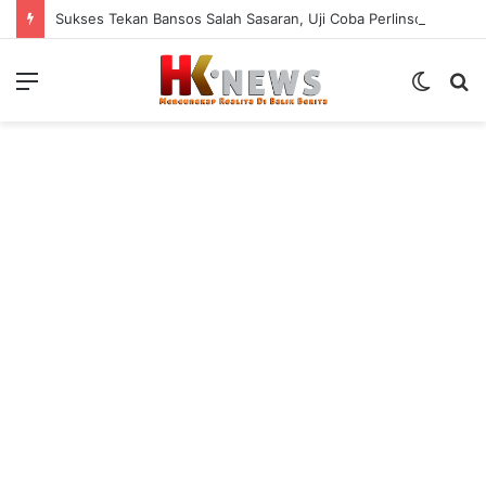
Sukses Tekan Bansos Salah Sasaran, Uji Coba Perlinsos Digital di Surabaya Hampir 100 Persen
Menu
Switch
S
skin
fo