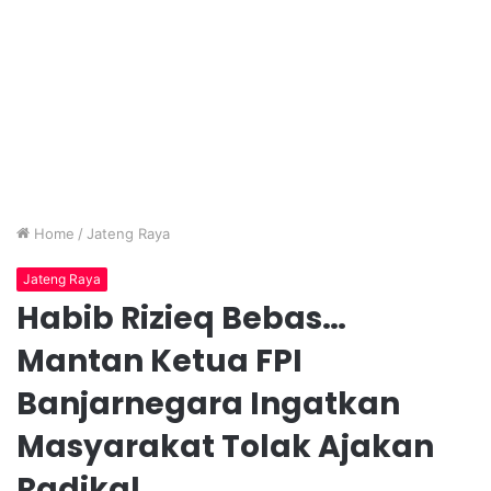
Home
/
Jateng Raya
Jateng Raya
Habib Rizieq Bebas…
Mantan Ketua FPI
Banjarnegara Ingatkan
Masyarakat Tolak Ajakan
Radikal