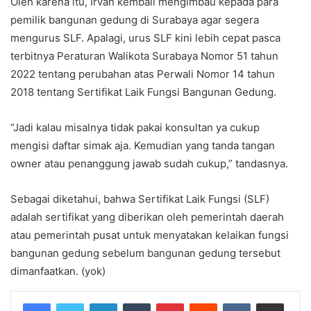
Oleh karena itu, Irvan kembali mengimbau kepada para
pemilik bangunan gedung di Surabaya agar segera
mengurus SLF. Apalagi, urus SLF kini lebih cepat pasca
terbitnya Peraturan Walikota Surabaya Nomor 51 tahun
2022 tentang perubahan atas Perwali Nomor 14 tahun
2018 tentang Sertifikat Laik Fungsi Bangunan Gedung.
“Jadi kalau misalnya tidak pakai konsultan ya cukup
mengisi daftar simak aja. Kemudian yang tanda tangan
owner atau penanggung jawab sudah cukup,” tandasnya.
Sebagai diketahui, bahwa Sertifikat Laik Fungsi (SLF)
adalah sertifikat yang diberikan oleh pemerintah daerah
atau pemerintah pusat untuk menyatakan kelaikan fungsi
bangunan gedung sebelum bangunan gedung tersebut
dimanfaatkan. (yok)
LinkedIn
Tumblr
Pinterest
Reddit
VKontakte
Share via Email