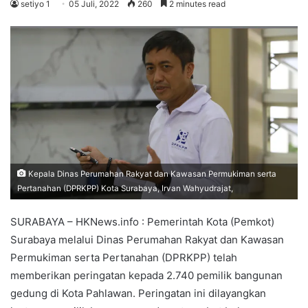
setiyo 1
05 Juli, 2022
260
2 minutes read
Kepala Dinas Perumahan Rakyat dan Kawasan Permukiman serta
Pertanahan (DPRKPP) Kota Surabaya, Irvan Wahyudrajat,
SURABAYA – HKNews.info : Pemerintah Kota (Pemkot)
Surabaya melalui Dinas Perumahan Rakyat dan Kawasan
Permukiman serta Pertanahan (DPRKPP) telah
memberikan peringatan kepada 2.740 pemilik bangunan
gedung di Kota Pahlawan. Peringatan ini dilayangkan