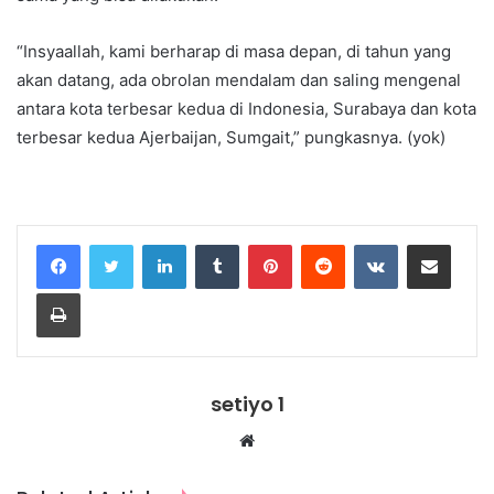
“Insyaallah, kami berharap di masa depan, di tahun yang
akan datang, ada obrolan mendalam dan saling mengenal
antara kota terbesar kedua di Indonesia, Surabaya dan kota
terbesar kedua Ajerbaijan, Sumgait,” pungkasnya. (yok)
LinkedIn
Tumblr
Pinterest
Reddit
VKontakte
Share via Email
Print
setiyo 1
Website