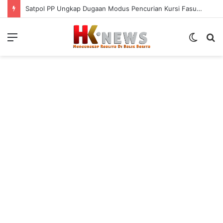
Satpol PP Ungkap Dugaan Modus Pencurian Kursi Fasum Pemkot Surabaya Pakai Ambulans
Menu
Switch
S
skin
fo