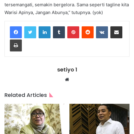
tersemangati, semakin bergelora. Sama seperti tagline kita
Warisi Apinya, Jangan Abunya,” tutupnya. (yok)
LinkedIn
Tumblr
Pinterest
Reddit
VKontakte
Share via Email
Print
setiyo 1
Website
Related Articles