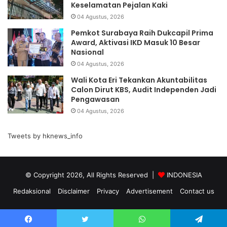
Keselamatan Pejalan Kaki
04 Agustus, 2026
Pemkot Surabaya Raih Dukcapil Prima
Award, Aktivasi IKD Masuk 10 Besar
Nasional
04 Agustus, 2026
Wali Kota Eri Tekankan Akuntabilitas
Calon Dirut KBS, Audit Independen Jadi
Pengawasan
04 Agustus, 2026
Tweets by hknews_info
© Copyright 2026, All Rights Reserved |
INDONESIA
Redaksional
Disclaimer
Privacy
Advertisement
Contact us