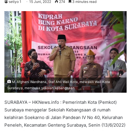
setiyo 1
15 Juni, 2022
274
3 minutes read
M. Afghani Wardhana, Staf Ahli Wali Kota, mewakili Wali Kota
Surabaya, membuka sekolah kebangsaan
SURABAYA – HKNews.info : Pemerintah Kota (Pemkot)
Surabaya menggelar Sekolah Kebangsaan di rumah
kelahiran Soekarno di Jalan Pandean IV No 40, Kelurahan
Peneleh, Kecamatan Genteng Surabaya, Senin (13/6/2022)