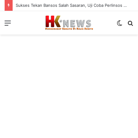
Sukses Tekan Bansos Salah Sasaran, Uji Coba Perlinsos Digital di Surabaya Hampir 100 Persen
Menu
Switch
S
skin
fo