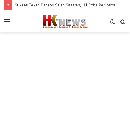
Sukses Tekan Bansos Salah Sasaran, Uji Coba Perlinsos Digital di Surabaya Hampir 100 Persen
Menu
Switch
S
skin
fo