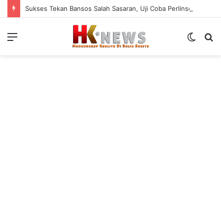
Sukses Tekan Bansos Salah Sasaran, Uji Coba Perlinsos Digital di Surabaya Hampir 100 Persen
Menu
Switch
S
skin
fo