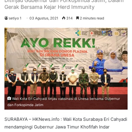
Ditinjau Gubernur dan Forkopimda Jatim, Dalam
Gerak Bersama Kejar Herd Immunity
setiyo 1
03 Agustus, 2021
314
2 minutes read
Wali Kota Eri Cahyadi tinjau vaksinasi di Unesa bersama Gubernur
dan Forkopimda Jatim
SURABAYA – HKNews.info : Wali Kota Surabaya Eri Cahyadi
mendampingi Gubernur Jawa Timur Khofifah Indar