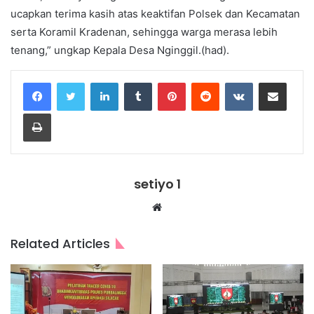
ucapkan terima kasih atas keaktifan Polsek dan Kecamatan
serta Koramil Kradenan, sehingga warga merasa lebih
tenang,” ungkap Kepala Desa Nginggil.(had).
LinkedIn
Tumblr
Pinterest
Reddit
VKontakte
Share via Email
Print
setiyo 1
Website
Related Articles