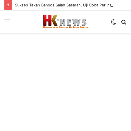
Sukses Tekan Bansos Salah Sasaran, Uji Coba Perlinsos Digital di Surabaya Hampir 100 Persen
Menu
Switch
S
skin
fo