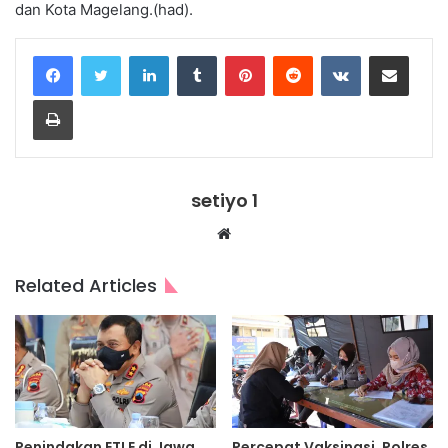
dan Kota Magelang.(had).
LinkedIn
Tumblr
Pinterest
Reddit
VKontakte
Share via Email
Print
setiyo 1
Website
Related Articles
Penindakan ETLE di Jawa
Percepat Vaksinasi, Polres