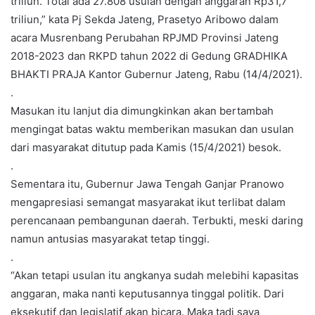
triliun. Total ada 27.808 usulan dengan anggaran Rp31,7
triliun,” kata Pj Sekda Jateng, Prasetyo Aribowo dalam
acara Musrenbang Perubahan RPJMD Provinsi Jateng
2018-2023 dan RKPD tahun 2022 di Gedung GRADHIKA
BHAKTI PRAJA Kantor Gubernur Jateng, Rabu (14/4/2021).
.
Masukan itu lanjut dia dimungkinkan akan bertambah
mengingat batas waktu memberikan masukan dan usulan
dari masyarakat ditutup pada Kamis (15/4/2021) besok.
.
Sementara itu, Gubernur Jawa Tengah Ganjar Pranowo
mengapresiasi semangat masyarakat ikut terlibat dalam
perencanaan pembangunan daerah. Terbukti, meski daring
namun antusias masyarakat tetap tinggi.
.
“Akan tetapi usulan itu angkanya sudah melebihi kapasitas
anggaran, maka nanti keputusannya tinggal politik. Dari
eksekutif dan legislatif akan bicara. Maka tadi saya