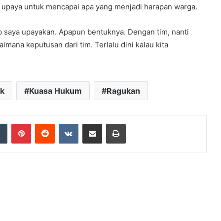
a upaya untuk mencapai apa yang menjadi harapan warga.
p saya upayakan. Apapun bentuknya. Dengan tim, nanti
aimana keputusan dari tim. Terlalu dini kalau kita
k
Kuasa Hukum
Ragukan
dIn
Tumblr
Pinterest
Reddit
VKontakte
Share via Email
Print