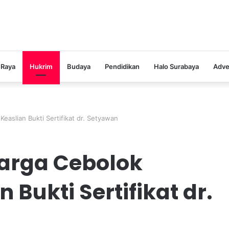
 Raya
Hukrim
Budaya
Pendidikan
Halo Surabaya
Adve
aslian Bukti Sertifikat dr. Setyawan
rga Cebolok
Bukti Sertifikat dr.