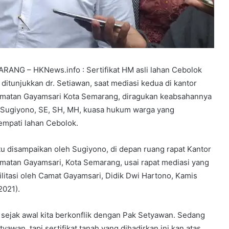
RANG – HKNews.info : Sertifikat HM asli lahan Cebolok
 ditunjukkan dr. Setiawan, saat mediasi kedua di kantor
matan Gayamsari Kota Semarang, diragukan keabsahannya
 Sugiyono, SE, SH, MH, kuasa hukum warga yang
mpati lahan Cebolok.
itu disampaikan oleh Sugiyono, di depan ruang rapat Kantor
matan Gayamsari, Kota Semarang, usai rapat mediasi yang
silitasi oleh Camat Gayamsari, Didik Dwi Hartono, Kamis
2021).
 sejak awal kita berkonflik dengan Pak Setyawan. Sedang
wan, tapi sertifikat tanah yang dihadirkan ini kan atas