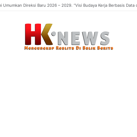
 Sasaran, Uji Coba Perlinsos Digital di Surabaya Hampir 100 Persen