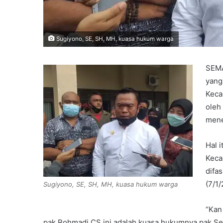
Sugiyono, SE, SH, MH, kuasa hukum warga
SEMA
yang
Keca
oleh
mene
Hal 
Keca
difa
(7/1/
Sugiyono, SE, SH, MH, kuasa hukum warga
“Kan
pak Rohmadi CS ini adalah kuasa hukumnya pak Setya