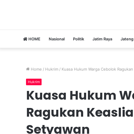
HOME
Nasional
Politik
Jatim Raya
Jateng
Home
/
Hukrim
/
Kuasa Hukum Warga Cebolok Ragukan Ke
Hukrim
Kuasa Hukum Wa
Ragukan Keaslian 
Setyawan