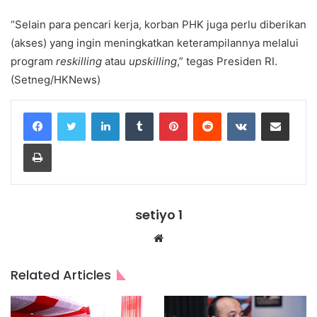
“Selain para pencari kerja, korban PHK juga perlu diberikan
(akses) yang ingin meningkatkan keterampilannya melalui
program
reskilling
atau
upskilling
,” tegas Presiden RI.
(Setneg/HKNews)
LinkedIn
Tumblr
Pinterest
Reddit
VKontakte
Share via Email
Print
setiyo 1
Website
Related Articles