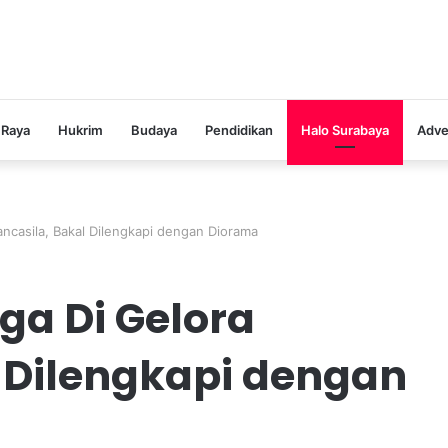
 Raya
Hukrim
Budaya
Pendidikan
Halo Surabaya
Adve
ncasila, Bakal Dilengkapi dengan Diorama
a Di Gelora
l Dilengkapi dengan