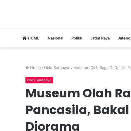
HOME
Nasional
Politik
Jatim Raya
Jateng
Home
/
Halo Surabaya
/
Museum Olah Raga Di Gelora Pa
Halo Surabaya
Museum Olah Rag
Pancasila, Baka
Diorama