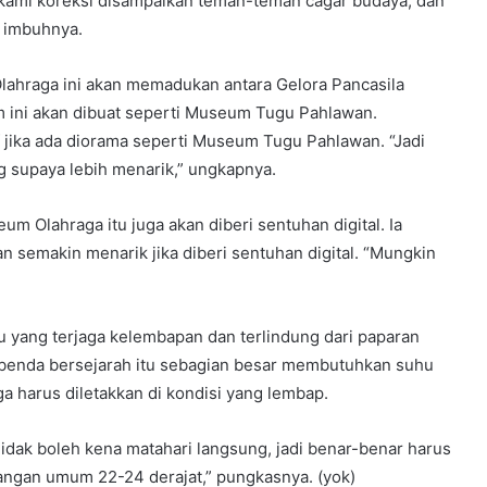
 kami koreksi disampaikan teman-teman cagar budaya, dan
” imbuhnya.
hraga ini akan memadukan antara Gelora Pancasila
 ini akan dibuat seperti Museum Tugu Pahlawan.
f jika ada diorama seperti Museum Tugu Pahlawan. “Jadi
g supaya lebih menarik,” ungkapnya.
m Olahraga itu juga akan diberi sentuhan digital. Ia
n semakin menarik jika diberi sentuhan digital. “Mungkin
u yang terjaga kelembapan dan terlindung dari paparan
-benda bersejarah itu sebagian besar membutuhkan suhu
ga harus diletakkan di kondisi yang lembap.
dak boleh kena matahari langsung, jadi benar-benar harus
uangan umum 22-24 derajat,” pungkasnya. (yok)