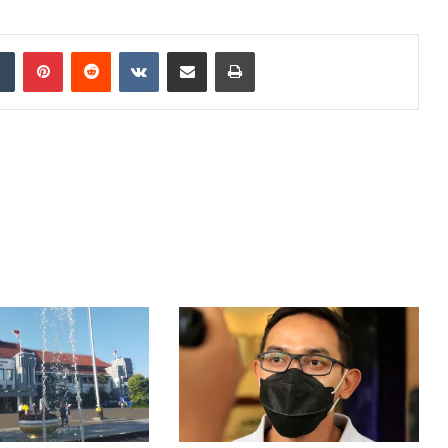
dIn
Tumblr
Pinterest
Reddit
VKontakte
Share via Email
Print