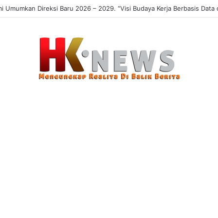
 Sasaran, Uji Coba Perlinsos Digital di Surabaya Hampir 100 Persen