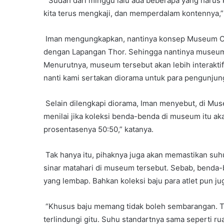
“Sudah dari minggu lalu ada beberapa yang harus
kita terus mengkaji, dan memperdalam kontennya,
Iman mengungkapkan, nantinya konsep Museum Ola
dengan Lapangan Thor. Sehingga nantinya museum
Menurutnya, museum tersebut akan lebih interakti
nanti kami sertakan diorama untuk para pengunjun
Selain dilengkapi diorama, Iman menyebut, di Museu
menilai jika koleksi benda-benda di museum itu aka
prosentasenya 50:50,” katanya.
Tak hanya itu, pihaknya juga akan memastikan suh
sinar matahari di museum tersebut. Sebab, benda
yang lembap. Bahkan koleksi baju para atlet pun ju
“Khusus baju memang tidak boleh sembarangan. Ti
terlindungi gitu. Suhu standartnya sama seperti r