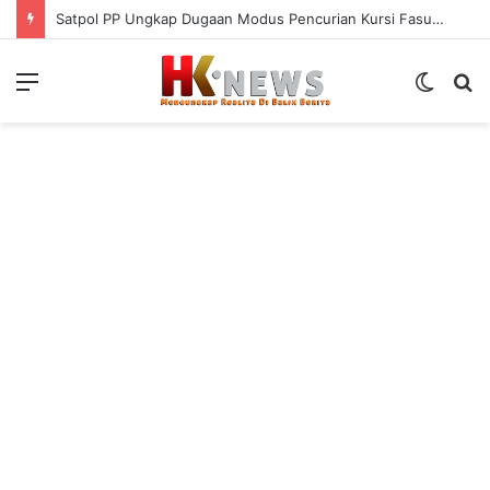
Satpol PP Ungkap Dugaan Modus Pencurian Kursi Fasum Pemkot Surabaya Pakai Ambulans
Menu
Switch
S
skin
fo