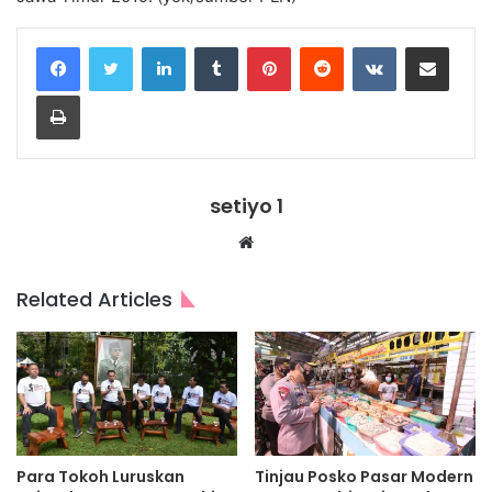
LinkedIn
Tumblr
Pinterest
Reddit
VKontakte
Share via Email
Print
setiyo 1
Website
Related Articles
Para Tokoh Luruskan
Tinjau Posko Pasar Modern