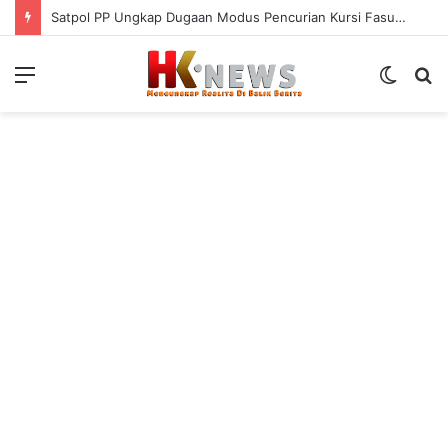
Satpol PP Ungkap Dugaan Modus Pencurian Kursi Fasum Pemkot Surabaya Pakai Ambulans
Menu
Switch
S
skin
fo