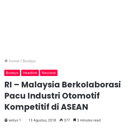
Home
/
Budaya
Budaya
Headline
Nasional
RI – Malaysia Berkolaborasi
Pacu Industri Otomotif
Kompetitif di ASEAN
setiyo 1
13 Agustus, 2018
377
3 minutes read