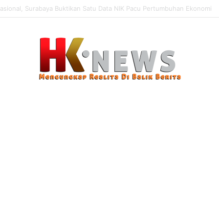
n Modus Pencurian Kursi Fasum Pemkot Surabaya Pakai Ambulans