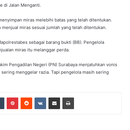
e di Jalan Menganti.
menyimpan miras melebihi batas yang telah ditentukan.
enjual miras sesuai jumlah yang telah ditentukan.
polrestabes sebagai barang bukti (BB). Pengelola
njualan miras itu melanggar perda.
akim Pengadilan Negeri (PN) Surabaya menjatuhkan vonis
sering menggelar razia. Tapi pengelola masih sering
dIn
Tumblr
Pinterest
Reddit
VKontakte
Share via Email
Print