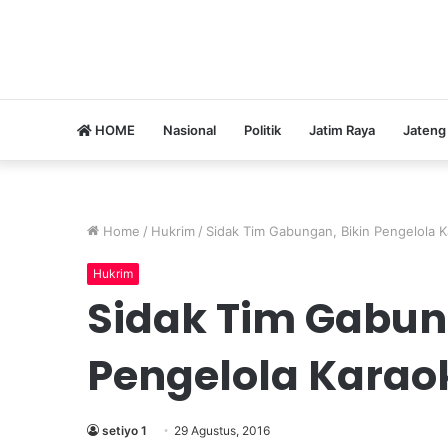
HOME
Nasional
Politik
Jatim Raya
Jateng
Home
/
Hukrim
/
Sidak Tim Gabungan, Bikin Pengelola 
Hukrim
Sidak Tim Gabun
Pengelola Karao
setiyo 1
29 Agustus, 2016