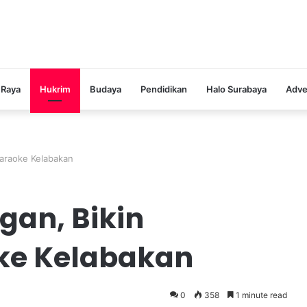
 Raya
Hukrim
Budaya
Pendidikan
Halo Surabaya
Adve
Karaoke Kelabakan
gan, Bikin
ke Kelabakan
0
358
1 minute read