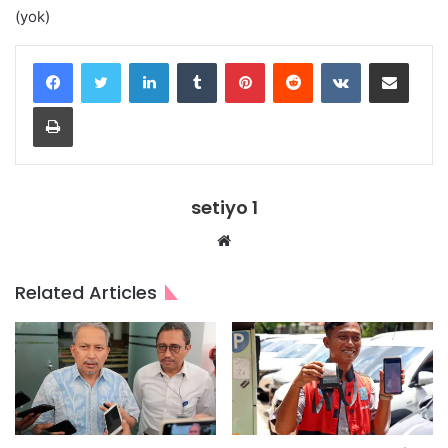
(yok)
LinkedIn
Tumblr
Pinterest
Reddit
VKontakte
Share via Email
Print
setiyo 1
Website
Related Articles