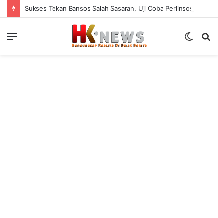
Sukses Tekan Bansos Salah Sasaran, Uji Coba Perlinsos Digital di Surabaya Hampir 100 Persen
Menu
Switch
S
skin
fo