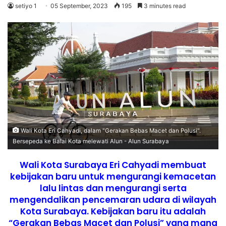
setiyo 1
05 September, 2023
195
3 minutes read
Wali Kota Eri Cahyadi, dalam "Gerakan Bebas Macet dan Polusi".
Bersepeda ke Balai Kota melewati Alun - Alun Surabaya
Wali Kota Surabaya Eri Cahyadi membuat
kebijakan baru untuk mengurangi kemacetan
lalu lintas dan mengurangi serta
mengendalikan pencemaran udara di wilayah
Kota Surabaya. Kebijakan baru itu adalah
“Gerakan Bebas Macet dan Polusi” yang mana