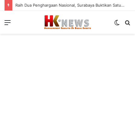
Raih Dua Penghargaan Nasional, Surabaya Buktikan Satu Data NIK Pacu Pertumbuhan Ekonomi
Menu
Switch
S
skin
fo