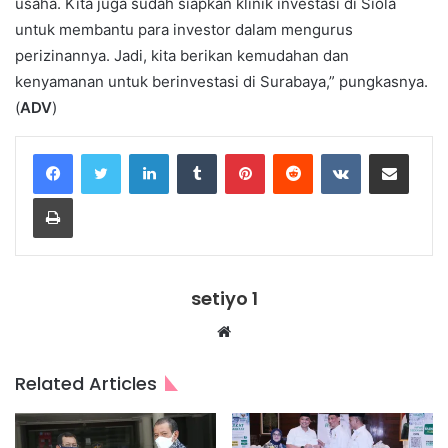
usaha. Kita juga sudah siapkan klinik investasi di Siola
untuk membantu para investor dalam mengurus
perizinannya. Jadi, kita berikan kemudahan dan
kenyamanan untuk berinvestasi di Surabaya,” pungkasnya.
(
ADV
)
LinkedIn
Tumblr
Pinterest
Reddit
VKontakte
Share via Email
Print
setiyo 1
Website
Related Articles