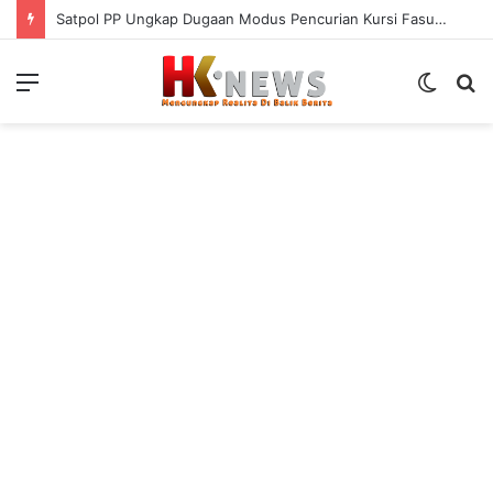
Satpol PP Ungkap Dugaan Modus Pencurian Kursi Fasum Pemkot Surabaya Pakai Ambulans
Menu
Switch
S
skin
fo