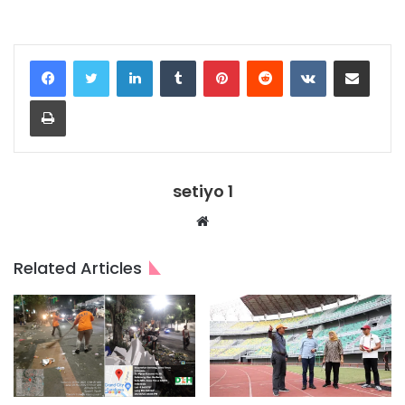
LinkedIn
Tumblr
Pinterest
Reddit
VKontakte
Share via Email
Print
setiyo 1
Website
Related Articles