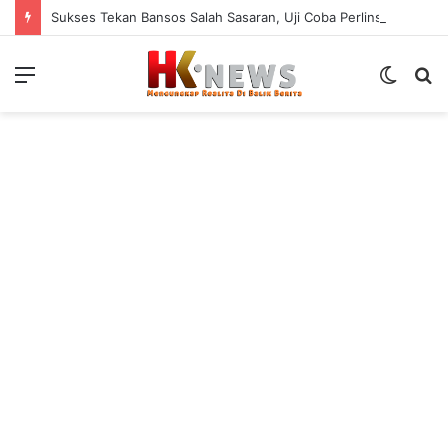
Sukses Tekan Bansos Salah Sasaran, Uji Coba Perlinsos Digital di Surabaya Hampir 100 Persen
Menu
Switch
S
skin
fo