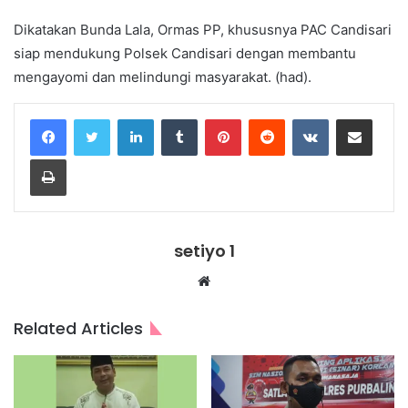
Dikatakan Bunda Lala, Ormas PP, khususnya PAC Candisari
siap mendukung Polsek Candisari dengan membantu
mengayomi dan melindungi masyarakat. (had).
LinkedIn
Tumblr
Pinterest
Reddit
VKontakte
Share via Email
Print
setiyo 1
Website
Related Articles