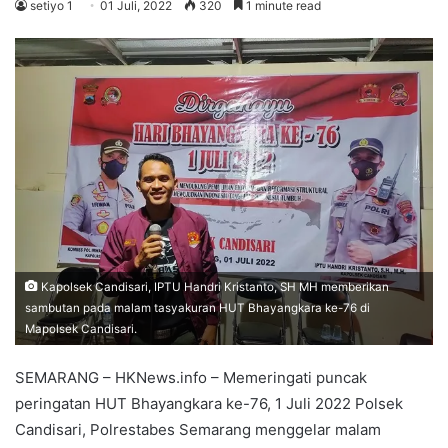
setiyo 1
01 Juli, 2022
320
1 minute read
Kapolsek Candisari, IPTU Handri Kristanto, SH MH memberikan
sambutan pada malam tasyakuran HUT Bhayangkara ke-76 di
Mapolsek Candisari.
SEMARANG – HKNews.info – Memeringati puncak
peringatan HUT Bhayangkara ke-76, 1 Juli 2022 Polsek
Candisari, Polrestabes Semarang menggelar malam