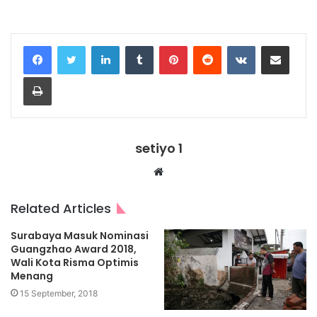
LinkedIn
Tumblr
Pinterest
Reddit
VKontakte
Share via Email
Print
setiyo 1
Website
Related Articles
Surabaya Masuk Nominasi
Guangzhao Award 2018,
Wali Kota Risma Optimis
Menang
15 September, 2018