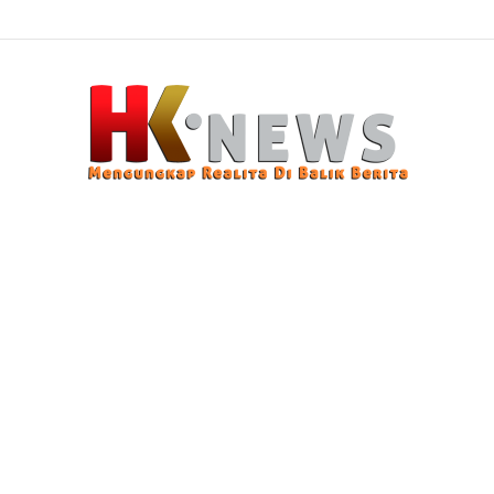
n Modus Pencurian Kursi Fasum Pemkot Surabaya Pakai Ambulans