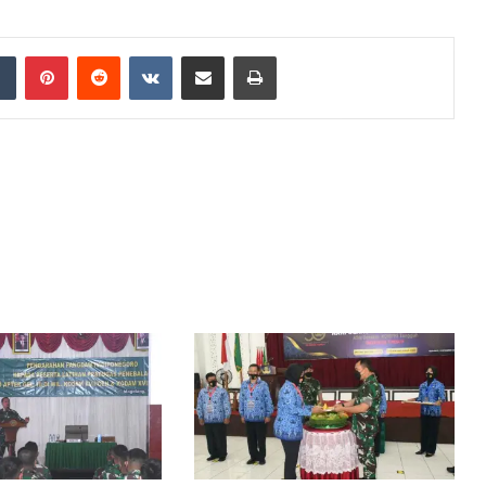
dIn
Tumblr
Pinterest
Reddit
VKontakte
Share via Email
Print