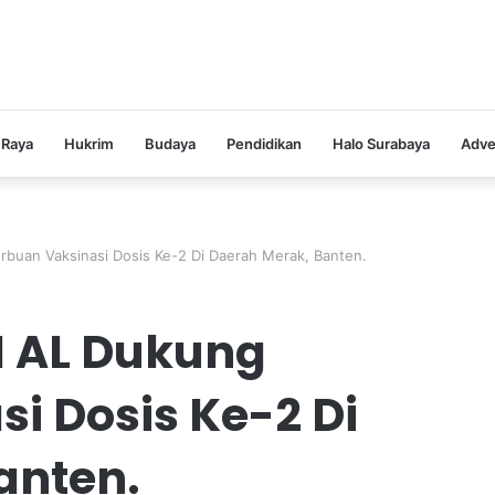
 Raya
Hukrim
Budaya
Pendidikan
Halo Surabaya
Adve
rbuan Vaksinasi Dosis Ke-2 Di Daerah Merak, Banten.
I AL Dukung
i Dosis Ke-2 Di
anten.