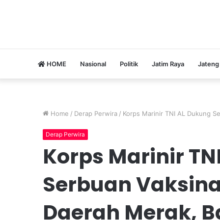
HOME
Nasional
Politik
Jatim Raya
Jateng
Home
/
Derap Perwira
/
Korps Marinir TNI AL Dukung Se
Derap Perwira
Korps Marinir TN
Serbuan Vaksinas
Daerah Merak, B