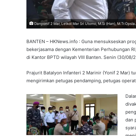
Danyonif 2 Mar, Letkol Mar Sri Utomo, M.Si (Han), M.Tr.Opsla.
BANTEN – HKNews.info : Guna mensukseskan progra
bekerjasama dengan Kementerian Perhubungan RI,
di Kantor BPTD wilayah VIII Banten. Senin (30/08/2
Prajurit Batalyon Infanteri 2 Marinir (Yonif 2 Mar)
mengirimkan petugas pendamping, petugas operat
Dala
diva
peng
dan 
syar
meni