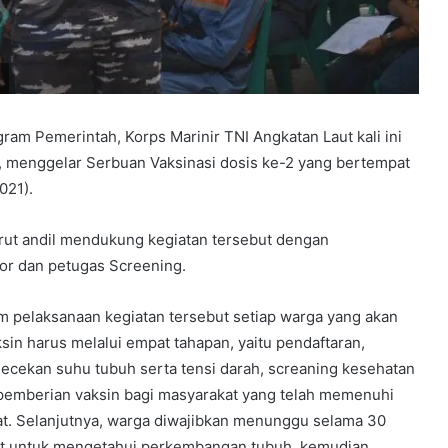
m Pemerintah, Korps Marinir TNI Angkatan Laut kali ini
 menggelar Serbuan Vaksinasi dosis ke-2 yang bertempat
021).
 turut andil mendukung kegiatan tersebut dengan
or dan petugas Screening.
m pelaksanaan kegiatan tersebut setiap warga yang akan
ksin harus melalui empat tahapan, yaitu pendaftaran,
ecekan suhu tubuh serta tensi darah, screaning kesehatan
pemberian vaksin bagi masyarakat yang telah memenuhi
at. Selanjutnya, warga diwajibkan menunggu selama 30
t untuk mengetahui perkembangan tubuh, kemudian