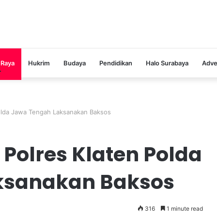
 Raya
Hukrim
Budaya
Pendidikan
Halo Surabaya
Adve
olda Jawa Tengah Laksanakan Baksos
Polres Klaten Polda
ksanakan Baksos
316
1 minute read