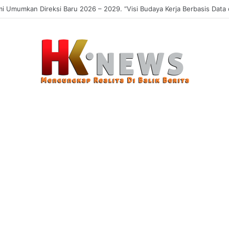
 Sasaran, Uji Coba Perlinsos Digital di Surabaya Hampir 100 Persen