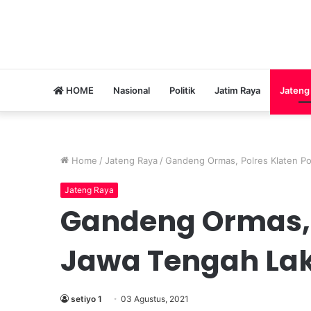
HOME
Nasional
Politik
Jatim Raya
Jateng
Home
/
Jateng Raya
/
Gandeng Ormas, Polres Klaten P
Jateng Raya
Gandeng Ormas, 
Jawa Tengah La
setiyo 1
03 Agustus, 2021