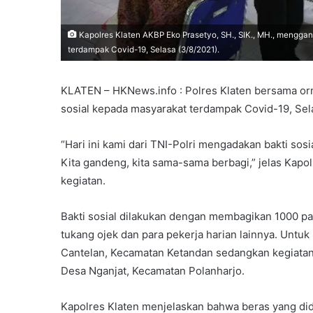
Kapolres Klaten AKBP Eko Prasetyo, SH., SIK., MH., mengg
terdampak Covid-19, Selasa (3/8/2021).
KLATEN – HKNews.info : Polres Klaten bersama or
sosial kepada masyarakat terdampak Covid-19, Sela
“Hari ini kami dari TNI-Polri mengadakan bakti so
Kita gandeng, kita sama-sama berbagi,” jelas Kapol
kegiatan.
Bakti sosial dilakukan dengan membagikan 1000 pa
tukang ojek dan para pekerja harian lainnya. Untu
Cantelan, Kecamatan Ketandan sedangkan kegiatan
Desa Nganjat, Kecamatan Polanharjo.
Kapolres Klaten menjelaskan bahwa beras yang did