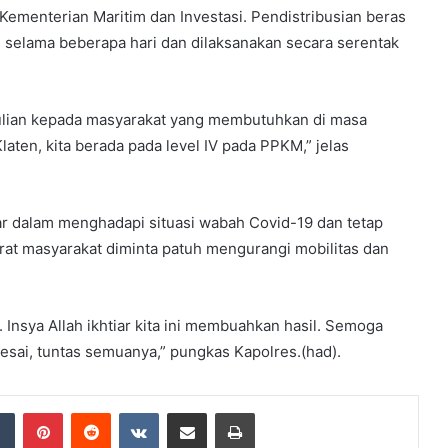
ementerian Maritim dan Investasi. Pendistribusian beras
 selama beberapa hari dan dilaksanakan secara serentak
dulian kepada masyarakat yang membutuhkan di masa
Klaten, kita berada pada level IV pada PPKM,” jelas
r dalam menghadapi situasi wabah Covid-19 dan tetap
at masyarakat diminta patuh mengurangi mobilitas dan
nsya Allah ikhtiar kita ini membuahkan hasil. Semoga
lesai, tuntas semuanya,” pungkas Kapolres.(had).
dIn
Tumblr
Pinterest
Reddit
VKontakte
Share via Email
Print