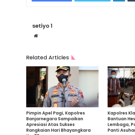
setiyo 1
Website
Related Articles
Pimpin Apel Pagi, Kapolres
Kapolres Kl
Banjarnegara Sampaikan
Bantuan He
Apresiasi Atas Sukses
Lembaga, P
Rangkaian Hari Bhayangkara
Panti Asuha