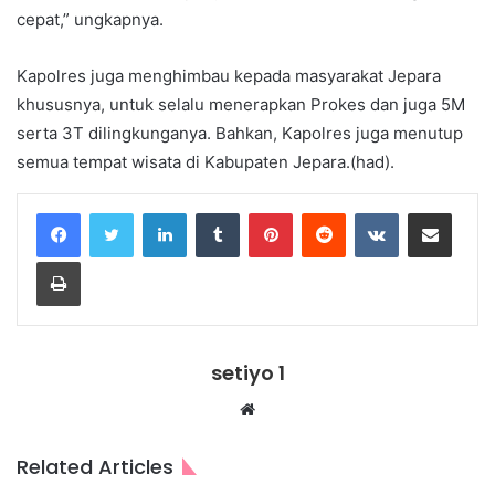
cepat,” ungkapnya.
Kapolres juga menghimbau kepada masyarakat Jepara
khususnya, untuk selalu menerapkan Prokes dan juga 5M
serta 3T dilingkunganya. Bahkan, Kapolres juga menutup
semua tempat wisata di Kabupaten Jepara.(had).
LinkedIn
Tumblr
Pinterest
Reddit
VKontakte
Share via Email
Print
setiyo 1
Website
Related Articles