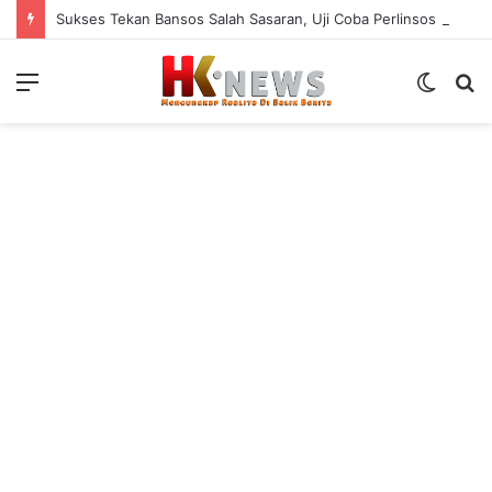
Sukses Tekan Bansos Salah Sasaran, Uji Coba Perlinsos Digital di Surabaya Hampir 100 Persen
Menu
Switch
S
skin
fo